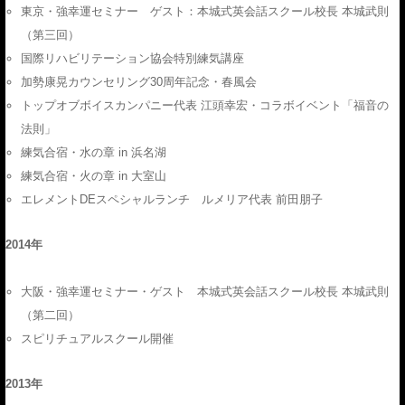
東京・強幸運セミナー ゲスト：本城式英会話スクール校長 本城武則
（第三回）
国際リハビリテーション協会特別練気講座
加勢康晃カウンセリング30周年記念・春風会
トップオブボイスカンパニー代表 江頭幸宏・コラボイベント「福音の
法則」
練気合宿・水の章 in 浜名湖
練気合宿・火の章 in 大室山
エレメントDEスペシャルランチ ルメリア代表 前田朋子
2014年
大阪・強幸運セミナー・ゲスト 本城式英会話スクール校長 本城武則
（第二回）
スピリチュアルスクール開催
2013年