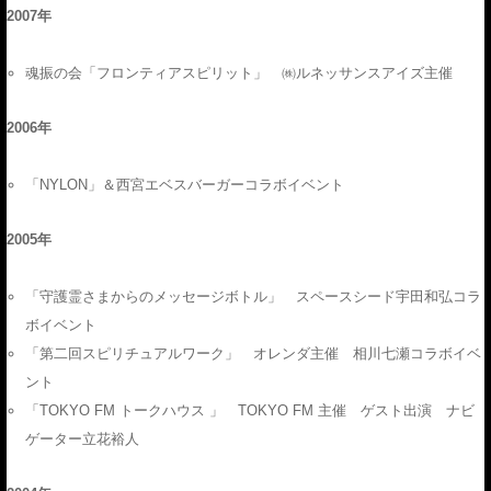
2007年
魂振の会「フロンティアスピリット」 ㈱ルネッサンスアイズ主催
2006年
「NYLON」＆西宮エベスバーガーコラボイベント
2005年
「守護霊さまからのメッセージボトル」 スペースシード宇田和弘コラ
ボイベント
「第二回スピリチュアルワーク」 オレンダ主催 相川七瀬コラボイベ
ント
「TOKYO FM トークハウス 」 TOKYO FM 主催 ゲスト出演 ナビ
ゲーター立花裕人