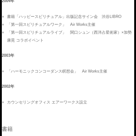
2004年
書籍「ハッピースピリチュアル」出版記念サイン会 渋谷LIBRO
「第一回スピリチュアルワーク」 Air Works主催
「第一回スピリチュアルライブ」 関口シュン（西洋占星術家）×加勢
康晃 コラボイベント
2003年
「ハーモニックコンコーダンス瞑想会」 Air Works主催
2002年
カウンセリングオフィス エアーワークス設立
書籍