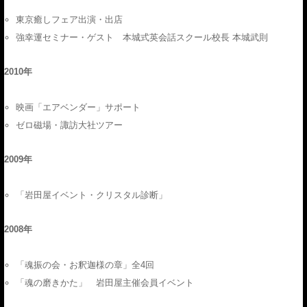
東京癒しフェア出演・出店
強幸運セミナー・ゲスト 本城式英会話スクール校長 本城武則
2010年
映画「エアベンダー」サポート
ゼロ磁場・諏訪大社ツアー
2009年
「岩田屋イベント・クリスタル診断」
2008年
「魂振の会・お釈迦様の章」全4回
「魂の磨きかた」 岩田屋主催会員イベント