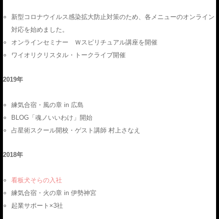
新型コロナウイルス感染拡大防止対策のため、各メニューのオンライン
対応を始めました。
オンラインセミナー Ｗスピリチュアル講座を開催
ワイオリクリスタル・トークライブ開催
2019年
練気合宿・風の章 in 広島
BLOG「魂ノいいわけ」開始
占星術スクール開校・ゲスト講師 村上さなえ
2018年
看板犬そらの入社
練気合宿・火の章 in 伊勢神宮
起業サポート×3社