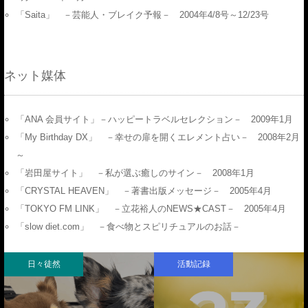
「Saita」 －芸能人・ブレイク予報－ 2004年4/8号～12/23号
ネット媒体
「ANA 会員サイト」－ハッピートラベルセレクション－ 2009年1月
「My Birthday DX」 －幸せの扉を開くエレメント占い－ 2008年2月
～
「岩田屋サイト」 －私が選ぶ癒しのサイン－ 2008年1月
「CRYSTAL HEAVEN」 －著書出版メッセージ－ 2005年4月
「TOKYO FM LINK」 －立花裕人のNEWS★CAST－ 2005年4月
「slow diet.com」 －食べ物とスピリチュアルのお話－
日々徒然
活動記録