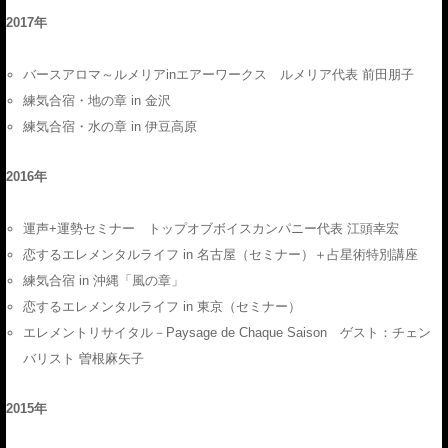
2017年
バースアロマ～ルメリアinエアーワークス ルメリア代表 前田朋子
練気合宿・地の章 in 金沢
練気合宿・水の章 in 伊豆高原
2016年
運声+運勢セミナー トップオブボイスカンパニー代表 江頭幸宏
恋するエレメンタルライフ in 名古屋（セミナー）＋占星術特別講座
練気合宿 in 沖縄「風の章」
恋するエレメンタルライフ in 東京（セミナー）
エレメントリサイタル－Paysage de Chaque Saison ゲスト：チェン
バリスト 曽根麻矢子
2015年