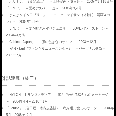
「ハサミ男」（新聞紙上） －上映案内・映画評－ 2005年3月18日号
「SPUR」 －愛のデスペラー道－ 2005年3月号
「まんがタイムラブリー」 －ユーアーマイサン（体験記・漫画４コ
マ）－ 2004年1月号
「SPUR」 －愛を呼ぶお守りジュエリー・LOVEパワーストーン－
2004年1月号
「Cabines Japon」 －服の色は心のサイン－ 2003年12月
「FAN・fan]（ファンケルニュースレター） －パーソナル診断－
2003年4月
雑誌連載（終了）
「NYLON」トランスメディア －選んでわかる魂からのメッセージ
－ 2004年4月～2010年1月
「I-chips」（岩田屋・店内広告誌）－私が選ぶ癒しのサイン－ 2006年
5月～2008年12月