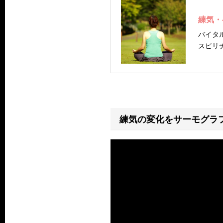
練気・
バイタ
スピリ
にしま
練気の変化をサーモグラ