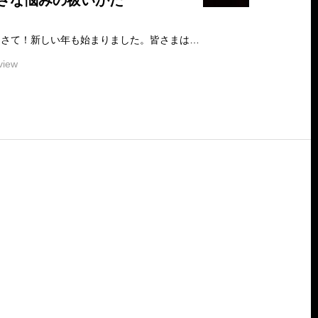
さな悩みの祓いかた
小さな悩みの祓いかたさて！新しい年も始まりました。皆さまは、どんなスタートとなりましたか？わたしは、近隣4ヶ所の神社巡りからの始まりとなりました。…
view