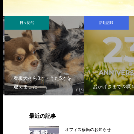
日々徒然
活動記録
看板犬そら8才・うた5才を
迎えました
おかげさまで23周
最近の記事
オフィス移転のお知らせ