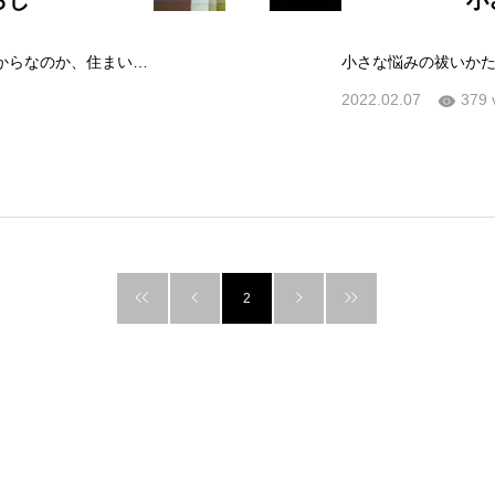
らし
小
霊障を遠ざける暮らし昨今、コロナ禍の影響からなのか、住まい選びや物件購入などのご相談も増えてきました。住まいもまた、人生の大半を過ごす大切なスペー…
2022.02.07
379 
2