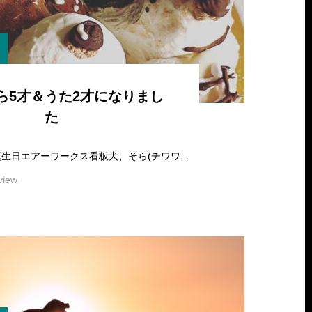
ら5才＆うた2才になりまし
た
2022 そら♪うたのお誕生日エアーワークス看板犬、そら(チワワ・雄)が,2022年11月16日で5才を迎えて、うた(チワックス・雌)が,2022年11月…
view