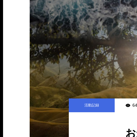
64
活動記録
お