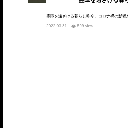
霊障を遠ざける暮
2022.03.31
599 view