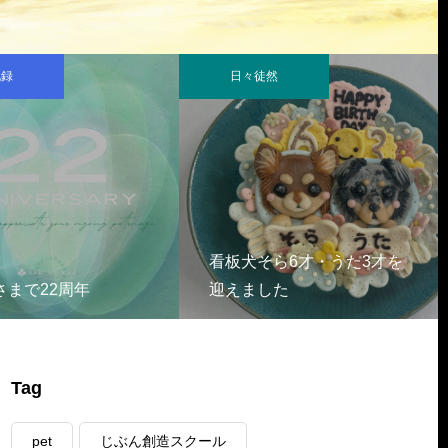
録
日々徒然
看板犬そら6才・うた3才を
まで22周年
迎えました
Tag
pet
じぶん創造スクール