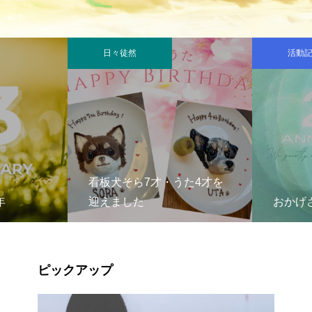
日々徒然
活動記
看板犬そら7才・うた4才を
年
迎えました
おかげさ
ピックアップ