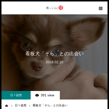
HOME
ABOUT
CATEGORY
看板犬「そら」との出会い
2018.02.10
AIR WORKS
RANKING
CONTACT
391 view
日々徒然
日々徒然
看板犬「そら」との出会い
ーム