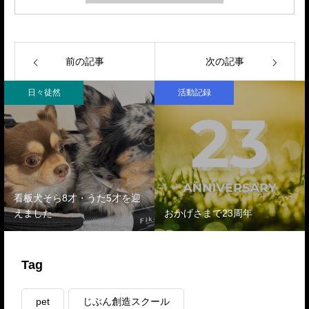
前の記事
次の記事
日々徒然
活動記録
看板犬そら8才・うた5才を迎
えました
おかげさまで23周年
Tag
pet
じぶん創造スクール