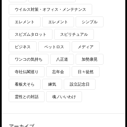
ウイルス対策・オフィス・メンテナンス
エレメント
エレメント
シンプル
スピズムタロット
スピリチュアル
ビジネス
ペットロス
メディア
ワンコの気持ち
八正道
加勢康晃
寺社仏閣巡り
忘年会
日々徒然
看板犬そら
練気
設立記念日
霊性との対話
魂ノいいわけ
アーカイブ