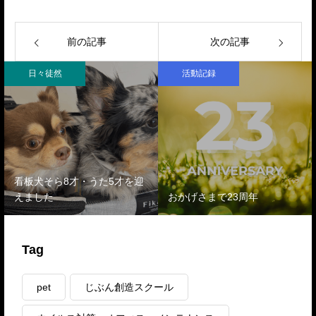
前の記事
次の記事
日々徒然
活動記録
看板犬そら8才・うた5才を迎
えました
おかげさまで23周年
Tag
pet
じぶん創造スクール