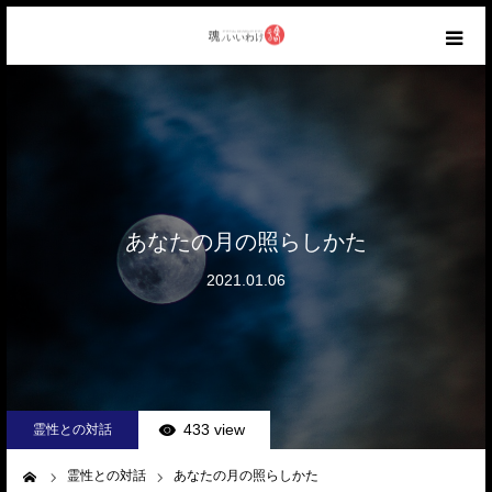
HOME
ABOUT
CATEGORY
あなたの月の照らしかた
2021.01.06
AIR WORKS
RANKING
CONTACT
433 view
霊性との対話
霊性との対話
あなたの月の照らしかた
ーム