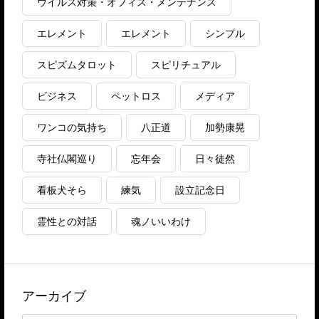
ウイルス対策・オフィス・メンテナンス
エレメント
エレメント
シンプル
スピズムタロット
スピリチュアル
ビジネス
ペットロス
メディア
ワンコの気持ち
八正道
加勢康晃
寺社仏閣巡り
忘年会
日々徒然
看板犬そら
練気
設立記念日
霊性との対話
魂ノいいわけ
アーカイブ