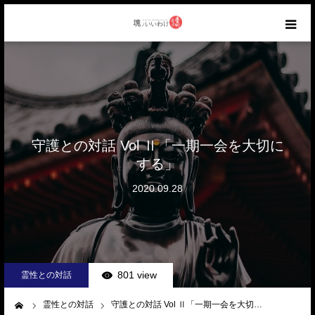
HOME
ABOUT
CATEGORY
守護との対話 Vol Ⅱ「一期一会を大切に
する」
AIR WORKS
2020.09.28
RANKING
CONTACT
801 view
霊性との対話
霊性との対話
守護との対話 Vol Ⅱ「一期一会を大切…
ーム