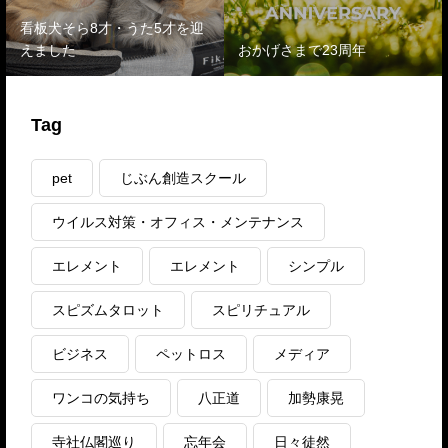
看板犬そら8才・うた5才を迎
えました
おかげさまで23周年
Tag
pet
じぶん創造スクール
ウイルス対策・オフィス・メンテナンス
エレメント
エレメント
シンプル
スピズムタロット
スピリチュアル
ビジネス
ペットロス
メディア
ワンコの気持ち
八正道
加勢康晃
寺社仏閣巡り
忘年会
日々徒然